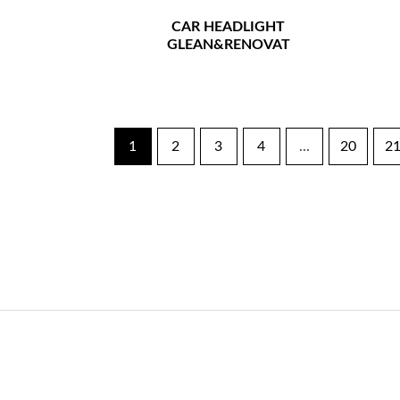
CAR HEADLIGHT
GLEAN&RENOVAT
1
2
3
4
...
20
2
联系我们