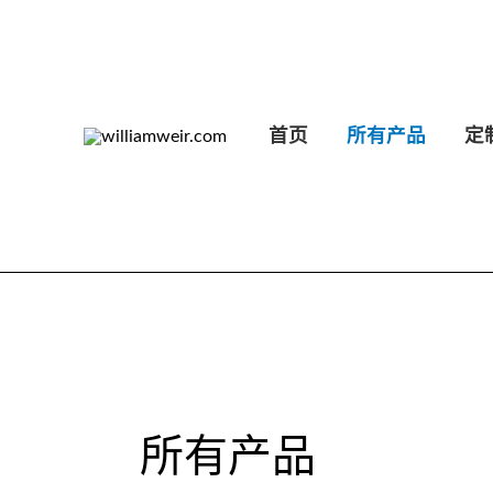
按
跳
最
新
至
排
内
序
容
首页
所有产品
定
所有产品