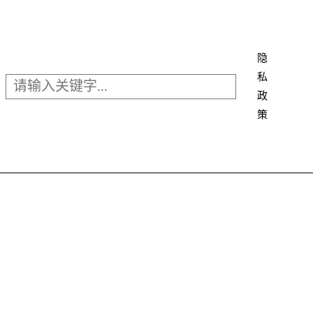
搜
索
隐
私
政
策