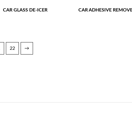
CAR GLASS DE-ICER
CAR ADHESIVE REMOV
1
22
→
导航
产品目录