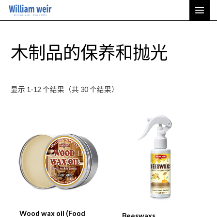
按
跳
主
最
新
至
排
菜
序
内
单
容
木制品的保养和抛光
显示 1-12 个结果（共 30 个结果）
Wood wax oil (Food
Beeswaxs