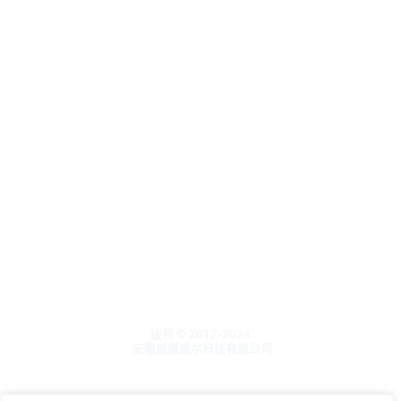
联系我们
定制
关于
其他
产品目录
泡沫清洁剂系列
木制品的保养和抛光
石材维护和抛光
洗衣机水槽清洁
洗衣护理
版权 © 2012-2024
安徽威廉威尔科技有限公司