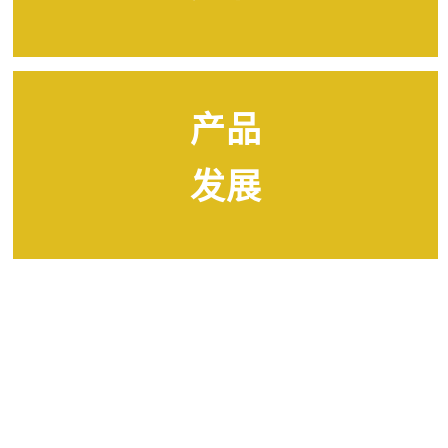
产品
发展
来源制造商 关注家庭清洁
护理
工业清洗