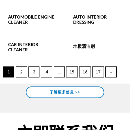
AUTOMOBILE ENGINE
AUTO INTERIOR
CLEANER
DRESSING
CAR INTERIOR
地板清洁剂
CLEANER
1
2
3
4
...
15
16
17
→
了解更多信息 >>