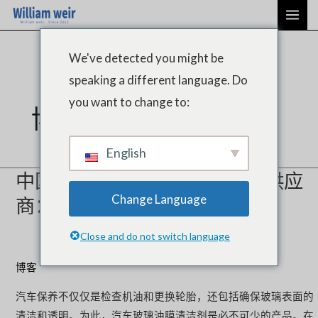
跳
帖
主
至
子
菜
内
分
We've detected you might be
单
容
页
speaking a different language. Do
you want to change to:
博客
English
中国顶级汽车玻璃油膜清洁剂供应
Change Language
商：综合指南
Close and do not switch language
博客
汽车保养不仅仅是检查机油和更换轮胎，还包括确保玻璃表面的
清洁和透明。为此，汽车玻璃油膜清洁剂是必不可少的产品。在