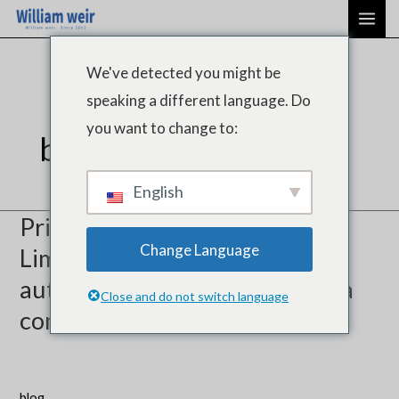
Ir
Paginación
ME
al
de
PRI
contenido
entradas
We've detected you might be
speaking a different language. Do
you want to change to:
blog
English
Principales proveedores de
Change Language
Limpiadores de cristales de
automóviles en China: Una guía
Close and do not switch language
completa
blog