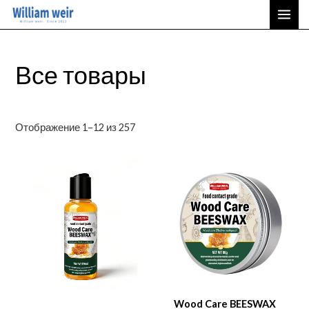
Отсортировано
Перейти
ГЛА
по
последнему
к
МЕ
содержимому
Все товары
Отображение 1–12 из 257
Wood Care BEESWAX