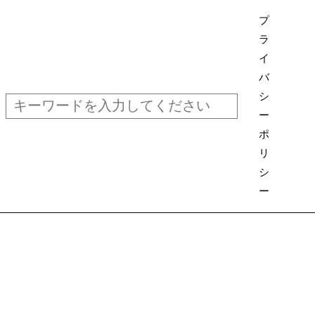
検
プ
索
ラ
イ
バ
シ
ー
ポ
リ
シ
ー