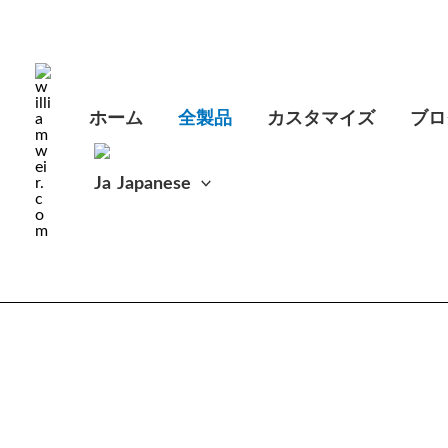
最
内
新
順
容
を
ス
ホーム
全製品
カスタマイズ
ブロ
キ
ッ
Japanese
プ