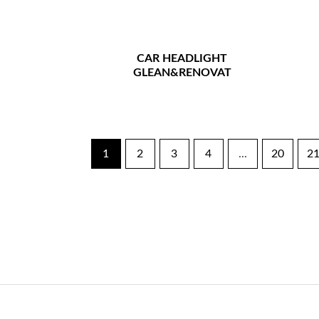
CAR HEADLIGHT
GLEAN&RENOVAT
1
2
3
4
...
20
2