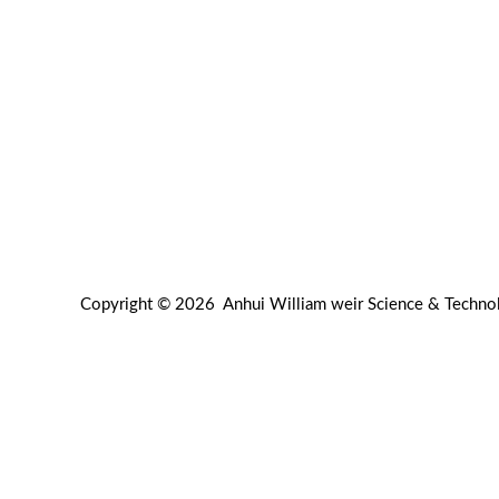
会社名：安徽ウイリアム堰科技有限公司
テクノロジー株式会社
Emaill:wlwer@williamweir.com
固定電話+0086-0564-7515275
住所：11号館パイオニアパーク。耶氏区。
魯安市。安徽省。
Copyright © 2026 Anhui William weir Science & Techno