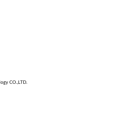
について
泡洗浄機シリーズ
全製品
木製品のメンテナ
お問い合わせ
石のメンテナンス
カスタマイズ
洗濯機シンククリ
について
ランドリーケア
その他
logy CO.,LTD.