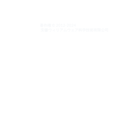
ンスと研磨
著作権 © 2012-2024
と研磨
安徽ウィリアムウェア科学技術有限公司
ーニング