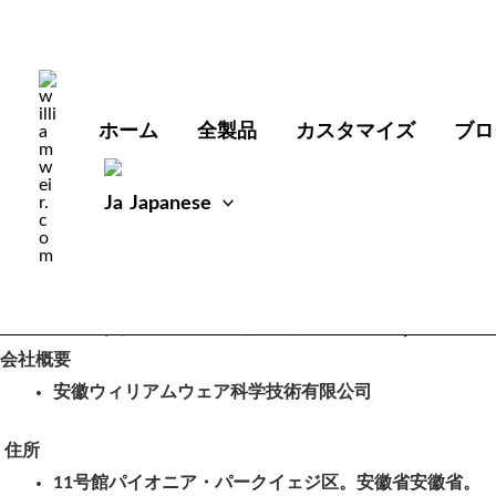
内
容
を
ス
メッセージを残す
ホーム
全製品
カスタマイズ
ブロ
キ
ッ
Japanese
プ
直接お問い合わせくだ
会社概要
安徽ウィリアムウェア科学技術有限公司
住所
11号館パイオニア・パークイェジ区。安徽省安徽省。