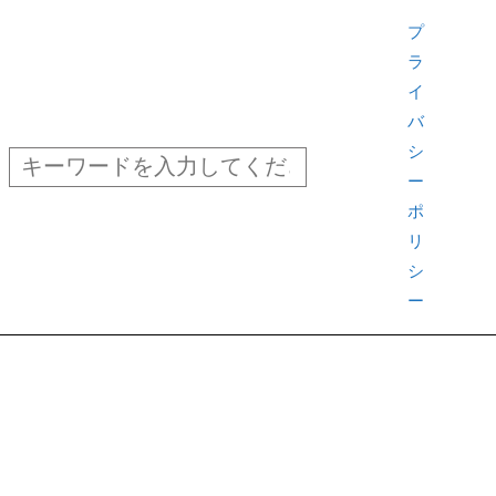
検
プ
索
ラ
イ
バ
シ
ー
ポ
リ
シ
ー