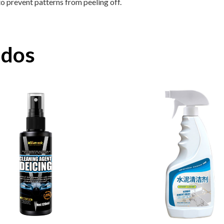
to prevent patterns from peeling off.
ados