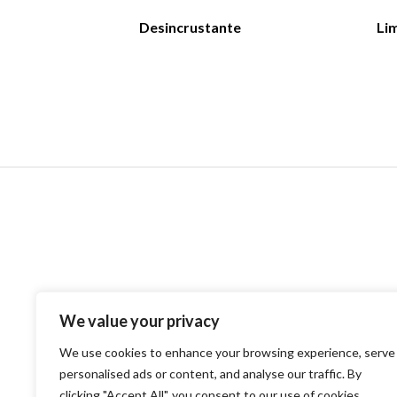
Desincrustante
Li
Contacto
Nombre de la empresa：Anhui William weir Science &
Technology S.L.
We value your privacy
Emaill:wlwer@williamweir.com
Teléfono fijo: +0086-0564-7515275
We use cookies to enhance your browsing experience, serve
personalised ads or content, and analyse our traffic. By
Dirección:Building 11. Parque Pionero. Distrito de Yeji.
clicking "Accept All", you consent to our use of cookies.