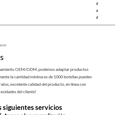
d
a
d
eaner
es
ocesamiento OEM/ODM, podemos adaptar productos
ente la cantidad mínima es de 1000 botellas pueden
tos, excelente calidad del producto, en línea con
cesidades del cliente!
iguientes servicios