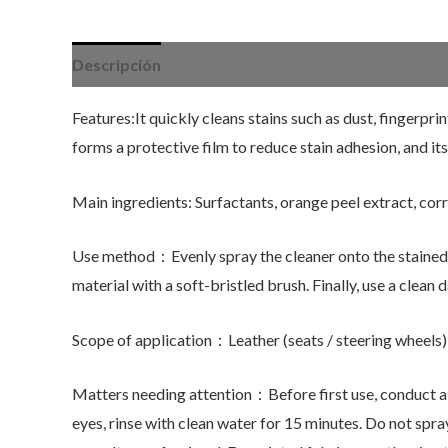
Descripción
Features:It quickly cleans stains such as dust, fingerpri
forms a protective film to reduce stain adhesion, and it
Main ingredients: Surfactants, orange peel extract, corro
Use method：Evenly spray the cleaner onto the stained sur
material with a soft-bristled brush. Finally, use a clean 
Scope of application：Leather (seats / steering wheels), f
Matters needing attention：Before first use, conduct a sm
eyes, rinse with clean water for 15 minutes. Do not spra