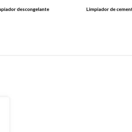
mpiador descongelante
Limpiador de cemen
Catálogo de p
Navegación
Serie de limpiadores
Acerca de
Mantenimiento y pul
Todos los productos
productos de mader
Contacte con nosotros
Mantenimiento y puli
Personalizado
piedra
Acerca de
Limpieza del fregade