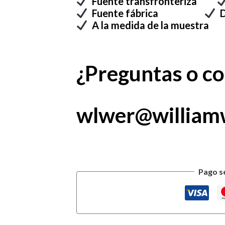
Fuente transfronteriza
Fuente fábrica
D
A la medida de la mue
¿Preguntas o c
wlwer@william
Pago s