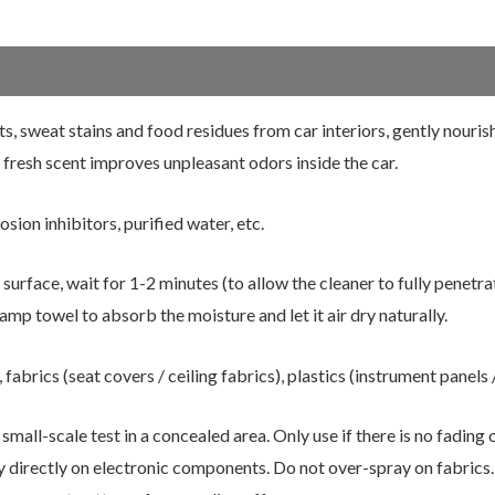
nts, sweat stains and food residues from car interiors, gently nouri
s fresh scent improves unpleasant odors inside the car.
sion inhibitors, purified water, etc.
face, wait for 1-2 minutes (to allow the cleaner to fully penetrate
damp towel to absorb the moisture and let it air dry naturally.
abrics (seat covers / ceiling fabrics), plastics (instrument panels /
all-scale test in a concealed area. Only use if there is no fading o
y directly on electronic components. Do not over-spray on fabrics. 