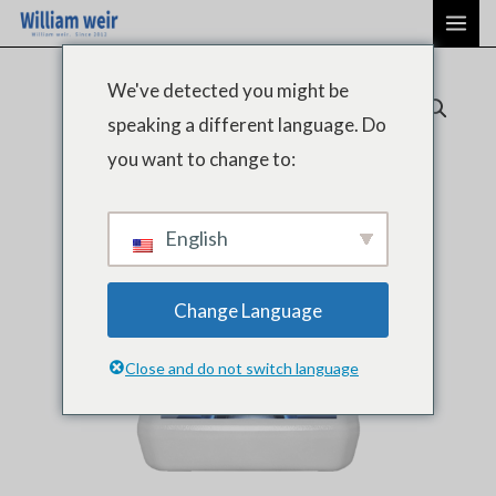
Aller
ME
au
PRI
contenu
We've detected you might be
speaking a different language. Do
you want to change to:
English
Change Language
Close and do not switch language