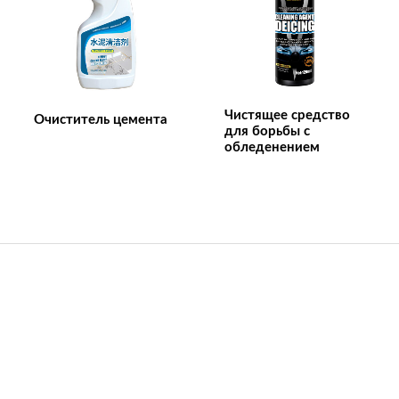
Чистящее средство
Очиститель цемента
для борьбы с
обледенением
Контактная информация
Название компании：Аньхой Уильям Вейр Наука и
Technology CO., LTD
Emaill:wlwer@williamweir.com
Стационарная линия: +0086-0564-7515275