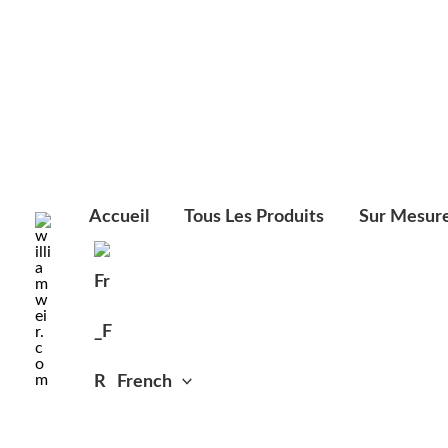
Classés
Aller
par
ordre
au
chronologiqu
contenu
Accueil
Tous Les Produits
Sur Mesur
French