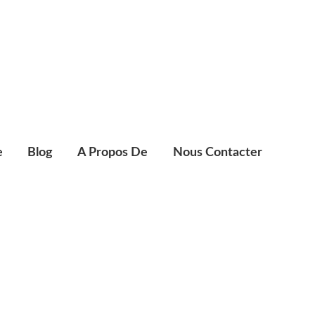
e
e
Blog
A Propos De
Nous Contacter