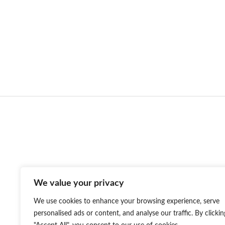
Contact US
Nom de l'entreprise：Anhui William weir Science &
Technology CO.,LTD
We value your privacy
Emaill:wlwer@williamweir.com
Ligne fixe : +0086-0564-7515275
We use cookies to enhance your browsing experience, serve
Adresse:Bâtiment 11. Pioneer Park. Yeji District.
personalised ads or content, and analyse our traffic. By clickin