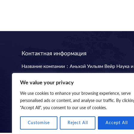
Контактная информация
Название компании：Аньхой Уильям Вейр Наука и
Technology CO., LTD
We value your privacy
Emaill:wlwer@williamweir.com
Стационарная линия: +0086-0564-7515275
We use cookies to enhance your browsing experience, serve
Адрес:Здание 11. Пионерский парк. Район Еджи.
personalised ads or content, and analyse our traffic. By clickin
"Accept All", you consent to our use of cookies.
ЛуаньГород. Провинция Аньхой.
Customise
Reject All
Accept All