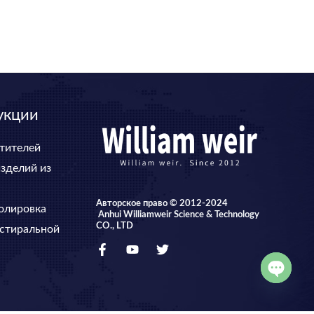
укции
тителей
изделий из
Авторское право © 2012-2024
полировка
Anhui Williamweir Science & Technology
CO., LTD
 стиральной
OPEN
CHATY