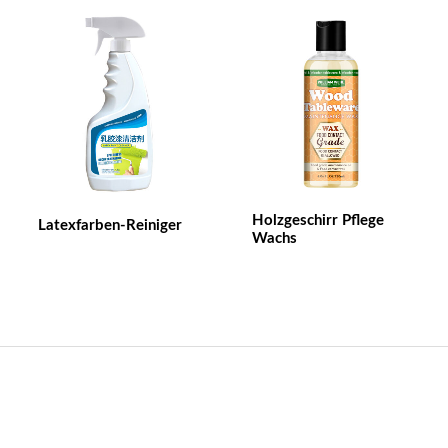
Holzgeschirr Pflege
Latexfarben-Reiniger
Wachs
Kontakt US
Name des Unternehmens：Anhui William weir Science &