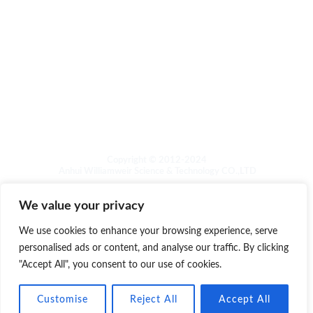
Schaumreiniger-Serie
Pflege und Polieren von Holzprodukten
Pflege und Polieren von Stein
Reinigung von Waschmaschinenbecken
Pflege der Wäsche
Copyright © 2012-2024
Anhui Williamweir Science & Technology CO.,LTD
We value your privacy
We use cookies to enhance your browsing experience, serve
personalised ads or content, and analyse our traffic. By clicking
Copyright © 2026 Anhui William weir Science & Technology
"Accept All", you consent to our use of cookies.
OPEN
CO.,LTD.
CHATY
Customise
Reject All
Accept All