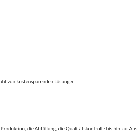
e ins Ausland zu schieben, und wir sind zuversichtlich, dass d
lzahl von kostensparenden Lösungen
roduktion, die Abfüllung, die Qualitätskontrolle bis hin zur Aus