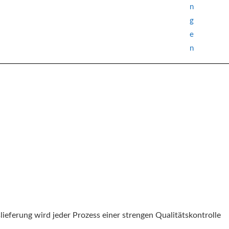
n
iese Produkte werden von ausländischen Freunden geliebt
g
e
n
lieferung wird jeder Prozess einer strengen Qualitätskontrolle