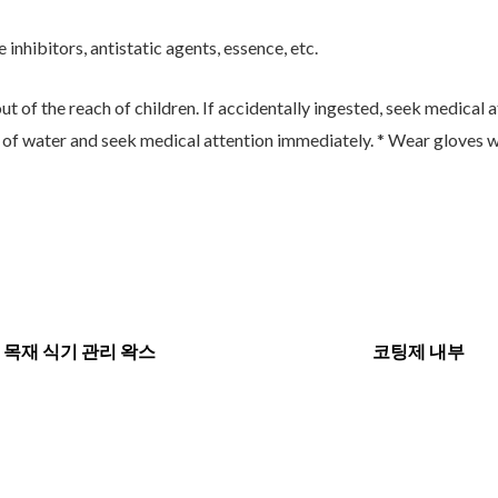
 inhibitors, antistatic agents, essence, etc.
ut of the reach of children. If accidentally ingested, seek medical a
ty of water and seek medical attention immediately. * Wear gloves w
목재 식기 관리 왁스
코팅제 내부