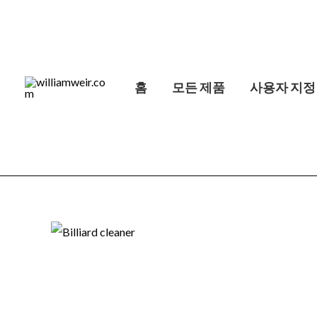
콘
텐
츠
로
홈
모든 제품
사용자 지정
건
너
뛰
기