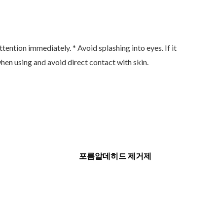
ttention immediately. * Avoid splashing into eyes. If it
hen using and avoid direct contact with skin.
포름알데히드 제거제