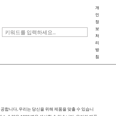
검
개
색
인
정
보
처
리
방
침
 제공합니다, 우리는 당신을 위해 제품을 맞출 수 있습니