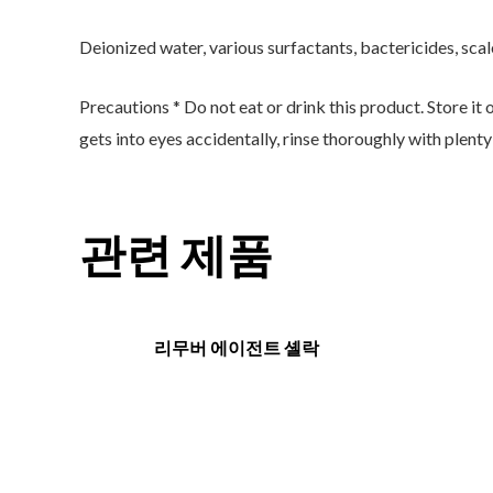
Deionized water, various surfactants, bactericides, scale
Precautions * Do not eat or drink this product. Store it o
gets into eyes accidentally, rinse thoroughly with plen
관련 제품
리무버 에이전트 셸락