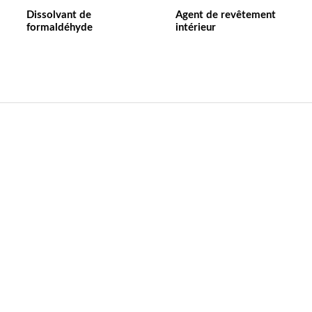
Dissolvant de
Agent de revêtement
formaldéhyde
intérieur
Contact US
Nom de l'entreprise：Anhui William weir Science &
Technology CO.,LTD
Emaill:wlwer@williamweir.com
Ligne fixe : +0086-0564-7515275
Adresse:Bâtiment 11. Pioneer Park. Yeji District.
Lu'anCity. Anhui Provice.