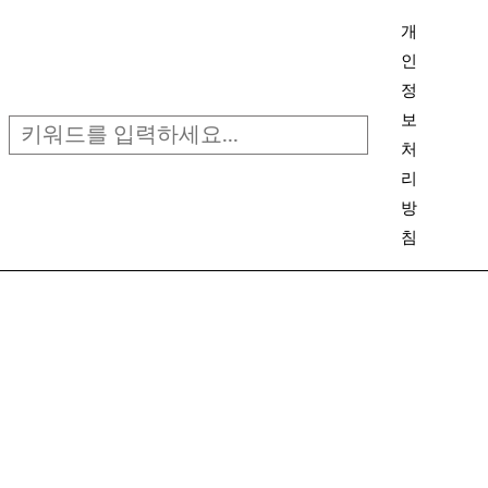
검
개
색
인
정
보
처
리
방
침