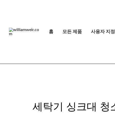
최
콘
신
순
텐
으
츠
로
정
로
렬
홈
모든 제품
사용자 지
건
너
뛰
기
세탁기 싱크대 청