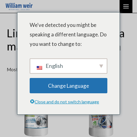
Ordenado
Saltar
ME
por
último
para
PRI
o
We've detected you might be
conteúdo
Limpeza do lava-loiça da
speaking a different language. Do
máquina de lavar roupa
you want to change to:
English
Mostrando todos os resultados 3
Change Language
Close and do not switch language