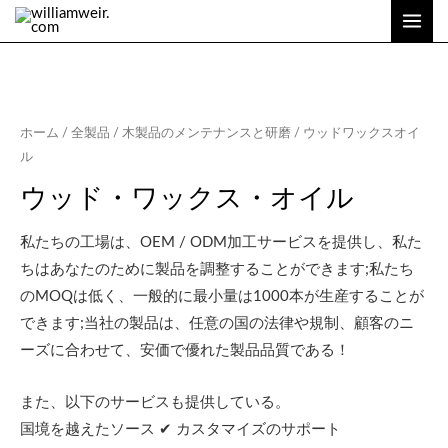
内
メ
容
イ
を
ン
ス
キ
メ
ホーム
/
全製品
/
木製品のメンテナンスと研磨
/ ウッドワックスオイ
ッ
ル
ニ
プ
ウッド・ワックス・オイル
ュ
ー
私たちの工場は、OEM / ODM加工サービスを提供し、私た
ちはあなたのために製品を調整することができます;私たち
のMOQは低く、一般的に最小量は1000本が生産することが
できます;当社の製品は、任意の国の法律や規制、顧客のニ
ーズに合わせて、安価で優れた製品品質である！
また、以下のサービスも提供している。
国境を越えたソース ✔ カスタマイズのサポート