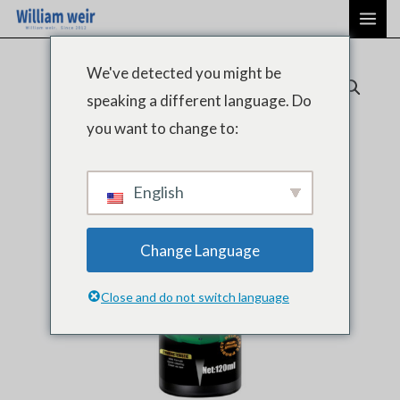
内
メ
容
イ
を
We've detected you might be
ン
ス
speaking a different language. Do
キ
メ
you want to change to:
ッ
ニ
プ
ュ
English
ー
Change Language
Close and do not switch language