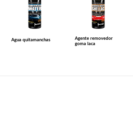
Agente removedor
Agua quitamanchas
goma laca
Contacto
Nombre de la empresa：Anhui William weir Science &
Technology S.L.
Emaill:wlwer@williamweir.com
Teléfono fijo: +0086-0564-7515275