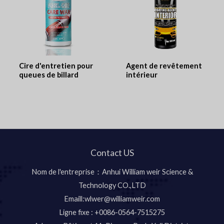
Cire d'entretien pour
Agent de revêtement
queues de billard
intérieur
Contact US
Nom de l'entreprise：Anhui William weir Science &
Technology CO.,LTD
Emaill:wlwer@williamweir.com
Ligne fixe : +0086-0564-7515275