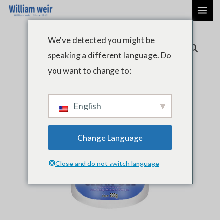
Aller
ME
au
PRI
contenu
We've detected you might be
speaking a different language. Do
you want to change to:
English
Change Language
Close and do not switch language