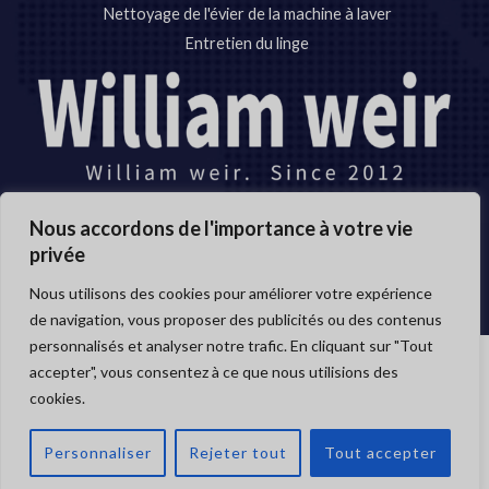
Nettoyage de l'évier de la machine à laver
Entretien du linge
Nous accordons de l'importance à votre vie
Copyright © 2012-2024
privée
Anhui Williamweir Science & Technology CO.,LTD
Nous utilisons des cookies pour améliorer votre expérience
de navigation, vous proposer des publicités ou des contenus
personnalisés et analyser notre trafic. En cliquant sur "Tout
accepter", vous consentez à ce que nous utilisions des
Copyright © 2026 Anhui William weir Science & Technology
cookies.
OUVRI
CO.,LTD.
LE
CHAT
Personnaliser
Rejeter tout
Tout accepter